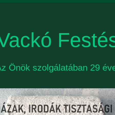
Vackó Festé
z Önök szolgálatában 29 év