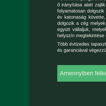
ő irányítása alatt zajl
folyamatosan dolgozik 
év katonaság követte,
dolgozik a cég melyek
együtt vállaljuk, mely
helyszín megtekintése 
Több évtizedes tapaszt
és garanciával végezzü
Amennyiben felke