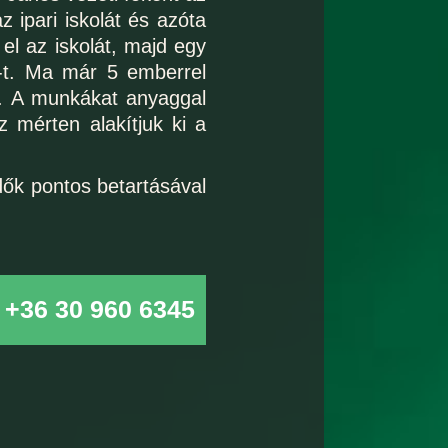
 ipari iskolát és azóta
el az iskolát, majd egy
t-t. Ma már 5 emberrel
k. A munkákat anyaggal
z mérten alakítjuk ki a
dők pontos betartásával
a
+36 30 960 6345