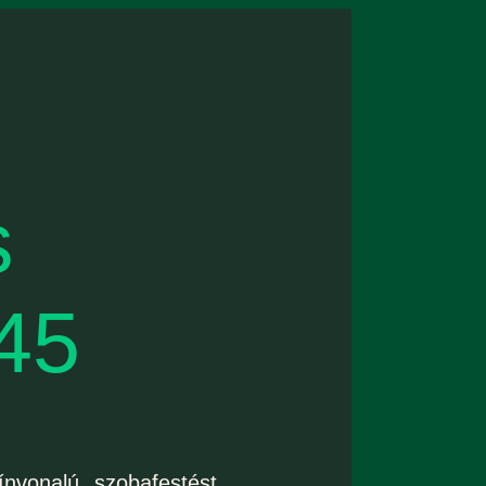
s
45
vonalú szobafestést,