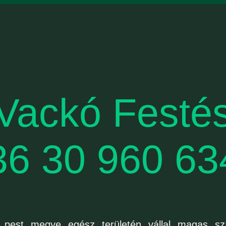
Vackó Festé
36 30 960 63
pest megye egész területén vállal magas szín