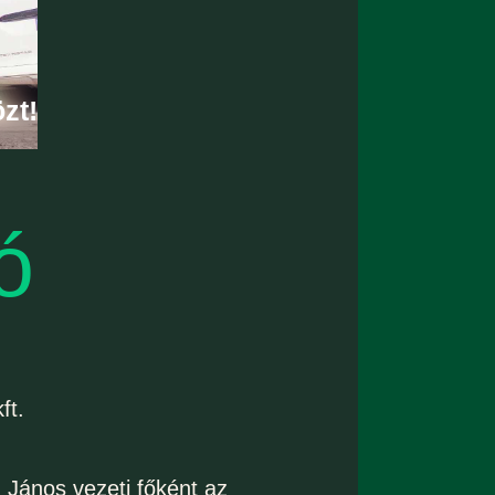
zt!
ó
ft.
 János vezeti főként az