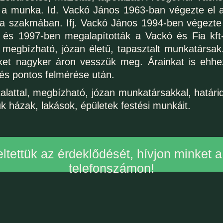
ik a munka. Id. Vackó János 1963-ban végezte el az
a szakmában. Ifj. Vackó János 1994-ben végezte 
 és 1997-ben megalapították a Vackó és Fia kf
 megbízható, józan életű, tapasztalt munkatársa
eket nagyker áron vesszük meg. Árainkat is ehhe
és pontos felmérése után.
alattal, megbízható, józan munkatársakkal, határi
k házak, lakások, épületek festési munkáit.
ltettük az érdeklődését, hívjon minket 
telefonszámon!