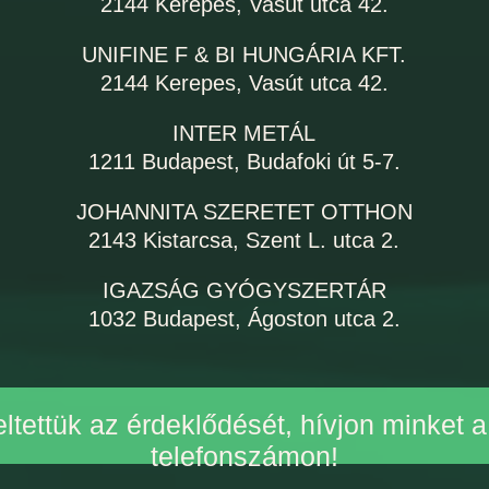
2144 Kerepes, Vasút utca 42.
UNIFINE F & BI HUNGÁRIA KFT.
2144 Kerepes, Vasút utca 42.
INTER METÁL
1211 Budapest, Budafoki út 5-7.
JOHANNITA SZERETET OTTHON
2143 Kistarcsa, Szent L. utca 2.
IGAZSÁG GYÓGYSZERTÁR
1032 Budapest, Ágoston utca 2.
ltettük az érdeklődését, hívjon minket 
telefonszámon!