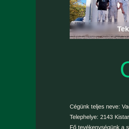
Tek
Cégünk teljes neve: Vac
Telephelye: 2143 Kistar
Fő tevékenységünk a sz