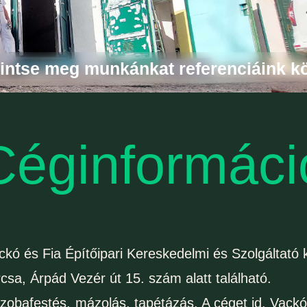
intse meg munkánkat referenciáink kö
Céginformáci
kó és Fia Építőipari Kereskedelmi és Szolgáltató k
csa, Árpád Vezér út 15. szám alatt található.
obafestés, mázolás, tapétázás. A céget id. Vackó