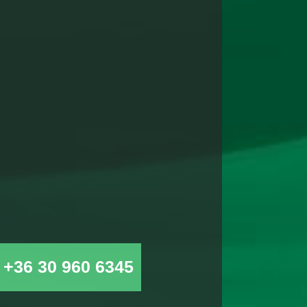
a
+36 30 960 6345