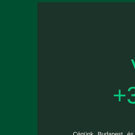
+
Cégünk Budapest és 