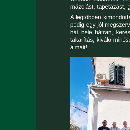
mázolást, tapétázást, 
A legtöbben kimondotta
pedig egy jól megszerv
hát bele bátran, kere
takarítás, kiváló minő
álmait!